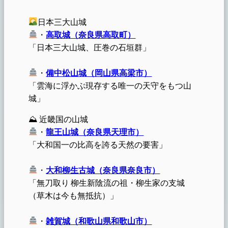
日本三大山城
・
高取城（奈良県高取町）
「日本三大山城、圧巻の石垣群」
・
備中松山城（岡山県高梁市）
「雲海に浮かぶ現存する唯一の天守をもつ山
城」
⛰ 近畿国の山城
・
龍王山城（奈良県天理市）
「大和国一の比高を誇る天然の要害」
・
大和柳生古城（奈良県奈良市）
「無刀取り 柳生新陰流の祖・柳生家の支城
（草木は今も無抵抗）」
・
雑賀城（和歌山県和歌山市）