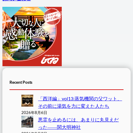
Recent Posts
「西洋編」vol13:蒸気機関の父ワット、
その前に湯気を力に変えた人たち
2026年8月6日
悪霊を止めるには、あまりに丸見えだ
った――関大明神社