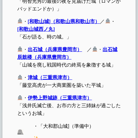
「明智光秀の最後の夜を見届けた城（ロマンか
バッドエンドか）」
・
[和歌山城]（和歌山県和歌山市）
／
・
[和歌山城西ノ丸]
「石が語る、時の城。」
・
出石城（兵庫県豊岡市）
／
・
出石城
辰鼓楼（兵庫県豊岡市）
「山城を廃し戦国時代の終焉を象徴する城」
・
津城（三重県津市）
「藤堂高虎が一大商業圏を築いた平城」
・
伊勢上野城跡（三重県津市）
「浅井氏滅亡後、お市の方と三姉妹が過ごした
というお城」
・「大和郡山城]（準備中）