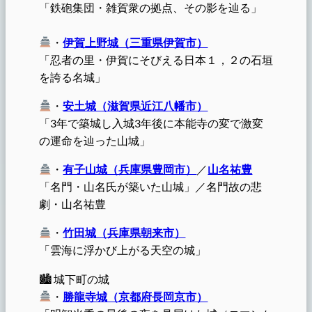
「鉄砲集団・雑賀衆の拠点、その影を辿る」
・
伊賀上野城（三重県伊賀市）
「忍者の里・伊賀にそびえる日本１，２の石垣
を誇る名城」
・
安土城（滋賀県近江八幡市）
「3年で築城し入城3年後に本能寺の変で激変
の運命を辿った山城」
・
有子山城（兵庫県豊岡市）
／
山名祐豊
「名門・山名氏が築いた山城」／名門故の悲
劇・山名祐豊
・
竹田城（兵庫県朝来市）
「雲海に浮かび上がる天空の城」
🏙 城下町の城
・
勝龍寺城（京都府長岡京市）