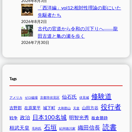
2026年8月3日
「西洋編」vol12:相対性理論の影にいた
先駆者たち
2026年8月2日
古代の官道から令和の川下りへ――龍
田古道と亀の瀬を歩く
2026年7月30日
Tags
修験道
仙石氏
アメリカ
ゼロ磁場
京都市伏見区
伏見城
役行者
吉野郡
在原業平
城下町
山田方谷
大和郡山
天皇
日本100名城
政治
明智光秀
戦争
板倉勝静
読書
石垣
織田信長
桓武天皇
毛利氏
紀州徳川家