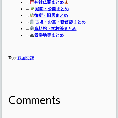
→
神社仏閣まとめ
→
庭園・公園まとめ
→
御所・旧居まとめ
→
古墳・お墓・斬首跡まとめ
→
資料館・学校等まとめ
→
景勝地等まとめ
Tags:
戦国史跡
Comments