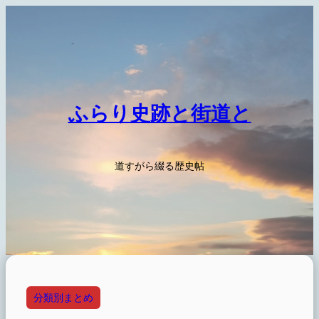
内
容
を
ス
キ
ッ
ふらり史跡と街道と
プ
道すがら綴る歴史帖
分類別まとめ