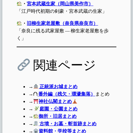
・
宮本武蔵生家（岡山県美作市）
「江戸時代初期の剣豪・宮本武蔵の生家」
・
旧柳生家老屋敷（奈良県奈良市）
「奈良に残る武家屋敷 ― 柳生家老屋敷を歩
く」
関連ページ
→
正統派お城まとめ
→⛫
番外編（残欠・環濠集落）
まとめ
→
神社仏閣まとめ
→
庭園・公園まとめ
→
御所・旧居まとめ
→
古墳・お墓・斬首跡まとめ
→
資料館・学校等まとめ