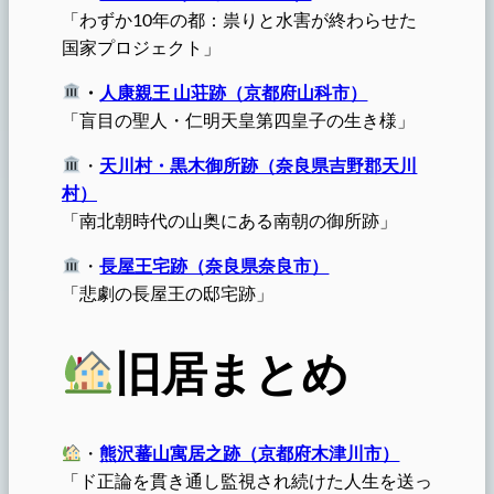
「わずか10年の都：祟りと水害が終わらせた
国家プロジェクト」
・
人康親王 山荘跡（京都府山科市）
「盲目の聖人・仁明天皇第四皇子の生き様」
・
天川村・黒木御所跡（奈良県吉野郡天川
村）
「南北朝時代の山奥にある南朝の御所跡」
・
長屋王宅跡（奈良県奈良市）
「悲劇の長屋王の邸宅跡」
旧居まとめ
・
熊沢蕃山寓居之跡（京都府木津川市）
「ド正論を貫き通し監視され続けた人生を送っ