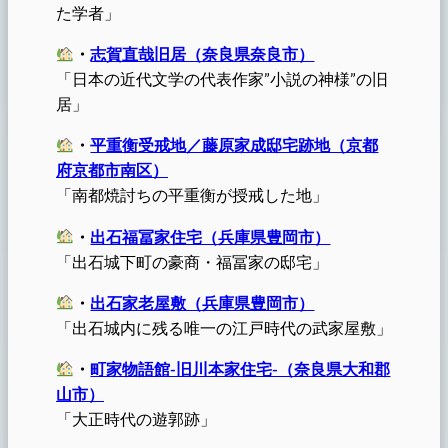
た学者」
・
志賀直哉旧居（奈良県奈良市）
「日本の近代文学の代表作家”小説の神様”の旧
居」
・
平重衡受戒地／藤原家成邸宅跡地（京都
府京都市南区）
「南都焼討ちの平重衡が授戒した地」
・
出石福冨家住宅（兵庫県豊岡市）
「出石城下町の豪商・福冨家の邸宅」
・
出石家老屋敷（兵庫県豊岡市）
「出石城内に残る唯一の江戸時代の武家屋敷」
・
町家物語館-旧川本家住宅-（奈良県大和郡
山市）
「大正時代の遊郭跡」