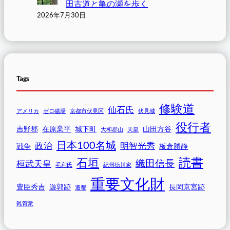
田古道と亀の瀬を歩く
2026年7月30日
Tags
修験道
仙石氏
アメリカ
ゼロ磁場
京都市伏見区
伏見城
役行者
吉野郡
在原業平
城下町
山田方谷
大和郡山
天皇
日本100名城
政治
明智光秀
戦争
板倉勝静
読書
石垣
織田信長
桓武天皇
毛利氏
紀州徳川家
重要文化財
豊臣秀吉
遊郭跡
長岡京宮跡
遷都
雑賀衆