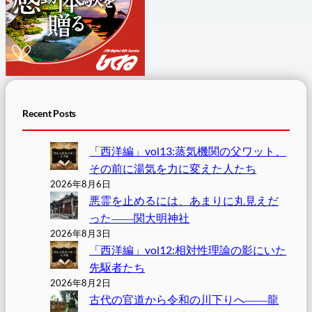
Recent Posts
「西洋編」vol13:蒸気機関の父ワット、
その前に湯気を力に変えた人たち
2026年8月6日
悪霊を止めるには、あまりに丸見えだ
った――関大明神社
2026年8月3日
「西洋編」vol12:相対性理論の影にいた
先駆者たち
2026年8月2日
古代の官道から令和の川下りへ――龍