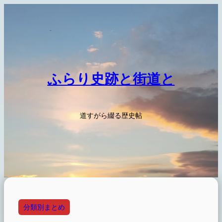
内
容
を
ス
キ
ッ
ふらり史跡と街道と
プ
道すがら綴る歴史帖
分類別まとめ