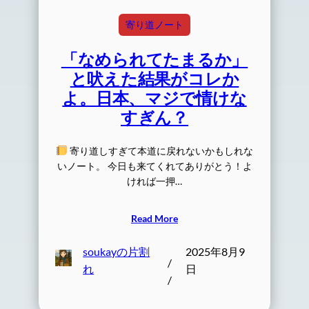
寄り道ノート
「なめられてたまるか」
と吠えた結果がコレか
よ。日本、マジで情けな
すぎん？
寄り道しすぎて本道に戻れないかもしれな
いノート。 今日も来てくれてありがとう！よ
ければ一押…
Read More
soukayの片割
2025年8月9
/
れ
日
/