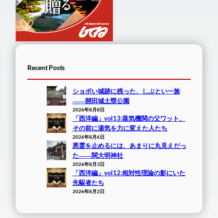
Recent Posts
ショボい城跡に残った、しぶとい一族
――開田城土塁公園
2026年8月8日
「西洋編」vol13:蒸気機関の父ワット、
その前に湯気を力に変えた人たち
2026年8月6日
悪霊を止めるには、あまりに丸見えだっ
た――関大明神社
2026年8月3日
「西洋編」vol12:相対性理論の影にいた
先駆者たち
2026年8月2日