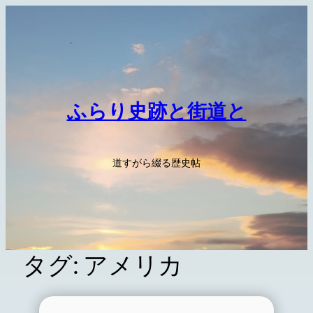
内
容
を
ス
キ
ッ
ふらり史跡と街道と
プ
道すがら綴る歴史帖
タグ:
アメリカ