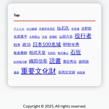
Tags
仙石氏
吉野郡
アメリカ
ゼロ磁場
京都市伏見区
伏見城
役行者
在原業平
山田方谷
大和郡山
天皇
宿場町
日本100名城
政治
明智光秀
戦争
石垣
桓武天皇
板倉勝静
毛利氏
熊沢蕃山
読書
織田信長
豊臣秀吉
遊郭跡
紀州徳川家
重要文化財
長岡京宮跡
遷都
雑賀衆
Copyright © 2025. All rights reserved.