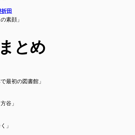
腰折田
速の素顔」
まとめ
本で最初の図書館」
田方谷」
歩く」