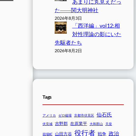
あまりに丸見えだっ
た――関大明神社
2026年8月3日
「西洋編」vol12:相
対性理論の影にいた
先駆者たち
2026年8月2日
Tags
仙石氏
アメリカ
ゼロ磁場
京都市伏見区
吉野郡
在原業平
伏見城
大和郡山
天皇
役行者
政治
山田方谷
戦争
宿場町