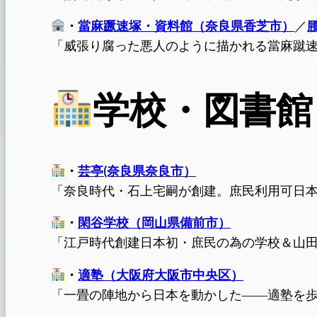
・
當麻蹶速塚・資料館（奈良県香芝市）
／
「威張り腐った悪人のように描かれる當麻蹴
学校・図書館
・
芸亭(奈良県奈良市）
「奈良時代・石上宅嗣が創建。庶民利用可日
・
閑谷学校（岡山県備前市）
「江戸時代創建日本初・庶民の為の学校＆山
・
適塾（大阪府大阪市中央区）
「一畳の陣地から日本を動かした――適塾を