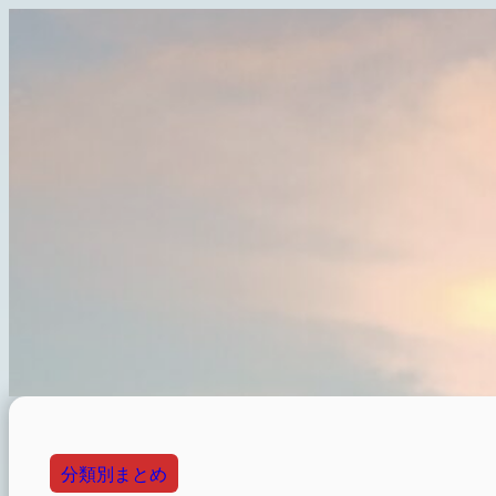
内
容
を
ス
キ
ッ
プ
分類別まとめ