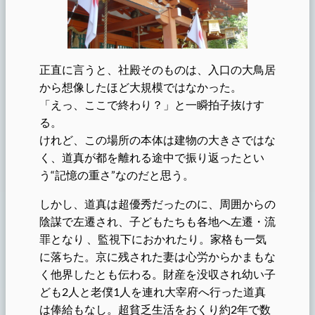
正直に言うと、社殿そのものは、入口の大鳥居
から想像したほど大規模ではなかった。
「えっ、ここで終わり？」と一瞬拍子抜けす
る。
けれど、この場所の本体は建物の大きさではな
く、道真が都を離れる途中で振り返ったとい
う“記憶の重さ”なのだと思う。
しかし、道真は超優秀だったのに、周囲からの
陰謀で左遷され、子どもたちも各地へ左遷・流
罪となり 、監視下におかれたり。家格も一気
に落ちた。京に残された妻は心労からかまもな
く他界したとも伝わる。財産を没収され幼い子
ども2人と老僕1人を連れ大宰府へ行った道真
は俸給もなし。超貧乏生活をおくり約2年で数