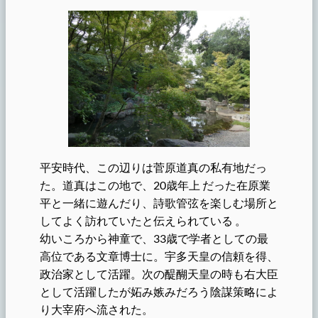
平安時代、この辺りは菅原道真の私有地だっ
た。道真はこの地で、20歳年上 だった在原業
平と一緒に遊んだり、詩歌管弦を楽しむ場所と
してよく訪れていたと伝えられている 。
幼いころから神童で、33歳で学者としての最
高位である文章博士に。宇多天皇の信頼を得、
政治家として活躍。次の醍醐天皇の時も右大臣
として活躍したが妬み嫉みだろう陰謀策略によ
り大宰府へ流された。