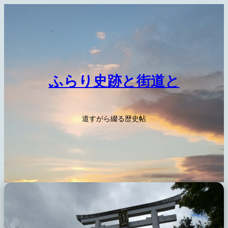
内
容
を
ス
キ
ッ
ふらり史跡と街道と
プ
道すがら綴る歴史帖