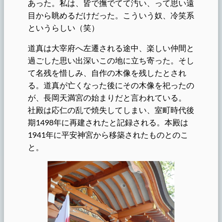
あった。私は、皆で撫でてて汚い、って思い遠
目から眺めるだけだった。こういう奴、冷笑系
というらしい（笑）
道真は大宰府へ左遷される途中、楽しい仲間と
過ごした思い出深いこの地に立ち寄った。そし
て名残を惜しみ、自作の木像を残したとされ
る。道真が亡くなった後にその木像を祀ったの
が、長岡天満宮の始まりだと言われている。
社殿は応仁の乱で焼失してしまい、室町時代後
期1498年に再建されたと記録される。本殿は
1941年に平安神宮から移築されたものとのこ
と。