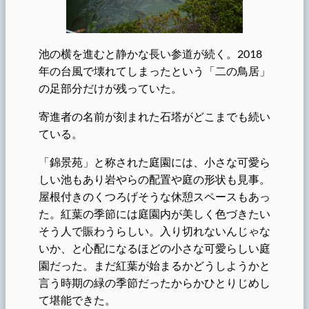
池の横を進むと静かな長い参道が続く。2018
年の台風で壊れてしまったという「二の鳥居」
の足部分だけが残っていた。
寄進者の名前が刻まれた石塔がどこまでも続い
ている。
「錦景苑」と称された庭園には、小さな可愛ら
しい池もあり岩やらの配置や庭の形状も見事。
屋根付きのくつろげそうな休憩スペースもあっ
た。紅葉の季節には庭園内が美しく色づきたい
そう人で賑わうらしい。入り切れないんじゃな
いか、と心配になるほどの小さな可愛らしい庭
園だった。まだ紅葉が始まるかどうしようかと
言う時期の緑の季節だったからかひとりじめし
て堪能できた。