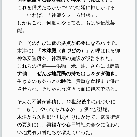
これを僧兵たちがかついで朝廷に押しかける
――いわば、「神聖クレーム出張」。
しかもこれ、何度もやってる。もはや伝統芸
能。
で、そのたびに仮の拠点が必要になるわけで。
木津には「
木津殿（きづどの）
」と呼ばれる御
神体安置所や、神職用の施設が設営された。
これらの準備――供物、米、油、さらには建設
労働――
ぜんぶ地元民の持ち出し＆タダ働き
。
生きるのもやっとの時代、貴重な食糧まで供出
させられ、そりゃもう泣きっ面に神木である。
そんな不満が蓄積し、13世紀後半にはついに
**「もう、やってられるか！」派**が登場。
木津から久世郡平川あたりにかけて、奈良街道
の要所には、興福寺や春日神社の命令に従わな
い地元有力者たちが増えていった。