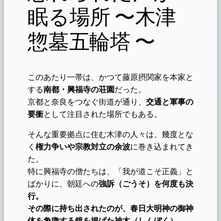
眠る場所 〜木津
惣墓五輪塔 〜
このあたり一帯は、かつて藤原摂関家を本家と
する
南都・興福寺の荘園
だった。
京都と奈良をつなぐ街道が通り、
交通と軍事の
要衝
として注目された場所でもある。
そんな重要拠点に住む木津の人々は、幾度とな
く
権力争いや宗教対立の余波
に巻き込まれてき
た。
特に興福寺の僧たちは、「我が道こそ正義」と
ばかりに、朝廷への
強訴（ごうそ）を何度も決
行。
その際に持ち出されたのが、春日大明神の御神
体を象徴する鏡を掲げた神木（しんぼく）
。