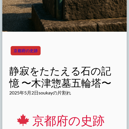
京都府の史跡
静寂をたたえる石の記
憶 〜木津惣墓五輪塔〜
2025年5月2日
soukayの片割れ
京都府の史跡