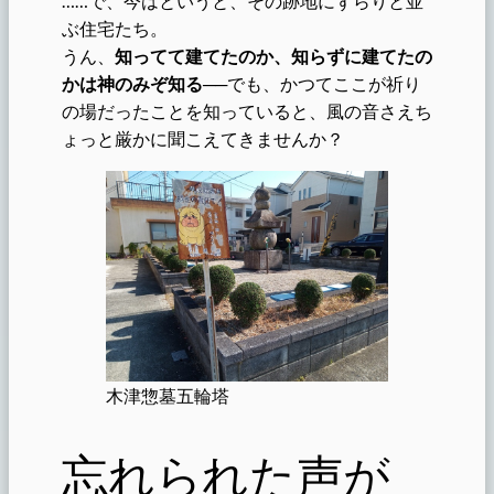
……で、今はというと、その跡地にずらりと並
ぶ住宅たち。
うん、
知ってて建てたのか、知らずに建てたの
かは神のみぞ知る
──でも、かつてここが祈り
の場だったことを知っていると、風の音さえち
ょっと厳かに聞こえてきませんか？
木津惣墓五輪塔
忘れられた声が