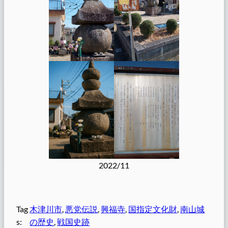
2022/11
Tag
木津川市
, 
悪党伝説
, 
興福寺
, 
国指定文化財
, 
南山城
s:
の歴史
, 
戦国史跡