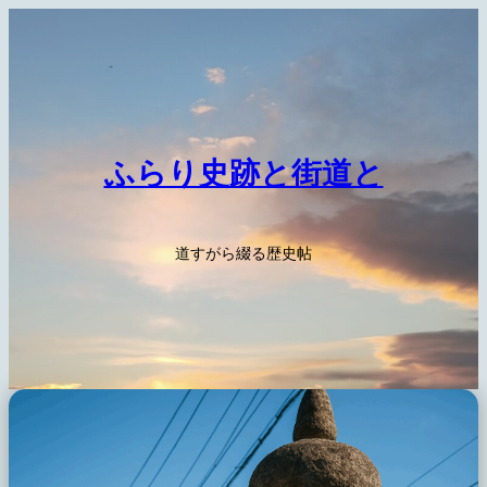
内
容
を
ス
キ
ッ
ふらり史跡と街道と
プ
道すがら綴る歴史帖