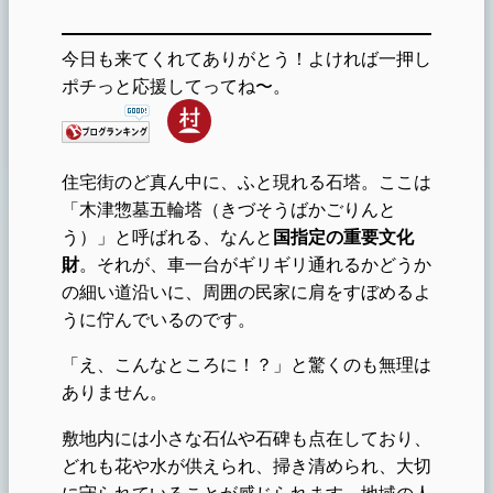
今日も来てくれてありがとう！よければ一押し
ポチっと応援してってね〜。
住宅街のど真ん中に、ふと現れる石塔。ここは
「木津惣墓五輪塔（きづそうばかごりんと
う）」と呼ばれる、なんと
国指定の重要文化
財
。それが、車一台がギリギリ通れるかどうか
の細い道沿いに、周囲の民家に肩をすぼめるよ
うに佇んでいるのです。
「え、こんなところに！？」と驚くのも無理は
ありません。
敷地内には小さな石仏や石碑も点在しており、
どれも花や水が供えられ、掃き清められ、大切
に守られていることが感じられます。地域の人