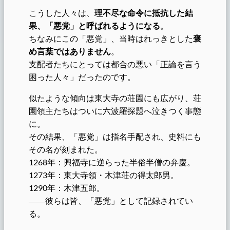
こうした人々は、
理不尽な命令に抵抗した結
果、「悪党」と呼ばれるようになる
。
ちなみにこの「悪党」、当時はれっきとした
褒
め言葉ではありません
。
支配者たちにとっては都合の悪い「正論を言う
困った人々」だったのです。
似たような傾向は東大寺の荘園にも広がり、荘
園領主たちはついに六波羅探題へ泣きつく事態
に。
その結果、「悪党」は指名手配され、史料にも
その名が刻まれた。
1268年：興福寺に逆らった半俗半僧の弁慶。
1273年：東大寺領・木津荘の得太郎男。
1290年：木津五郎。
――彼らは皆、「悪党」として記録されてい
る。