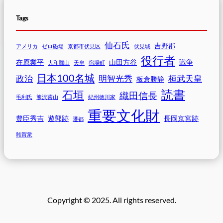
Tags
仙石氏
吉野郡
アメリカ
ゼロ磁場
京都市伏見区
伏見城
役行者
在原業平
山田方谷
戦争
大和郡山
天皇
宿場町
日本100名城
政治
明智光秀
桓武天皇
板倉勝静
読書
石垣
織田信長
毛利氏
熊沢蕃山
紀州徳川家
重要文化財
豊臣秀吉
遊郭跡
長岡京宮跡
遷都
雑賀衆
Copyright © 2025. All rights reserved.