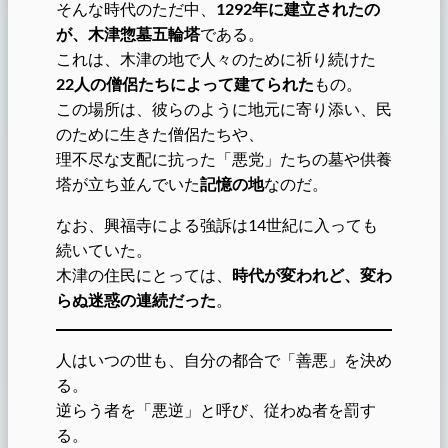
そんな時代のただ中、
1292年に建立されたの
が、木津惣墓五輪塔
である。
これは、木津の地で人々のために祈り続けた
22人の僧侶たちによって建てられた
もの。
この場所は、彼らのように地元に寄り添い、民
のために生きた僧侶たちや、
理不尽な支配に抗った「悪党」たちの墓や供養
塔が立ち並んでいた
記憶の地
なのだ。
なお、興福寺による強訴は14世紀に入っても
続いていた。
木津の住民にとっては、
時代が変われど、変わ
らぬ迷惑の連続だった
。
人はいつの世も、自分の都合で「善悪」を決め
る。
逆らう者を「悪逆」と呼び、従わぬ者を罰す
る。