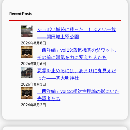
Recent Posts
ショボい城跡に残った、しぶとい一族
――開田城土塁公園
2026年8月8日
「西洋編」vol13:蒸気機関の父ワット、
その前に湯気を力に変えた人たち
2026年8月6日
悪霊を止めるには、あまりに丸見えだ
った――関大明神社
2026年8月3日
「西洋編」vol12:相対性理論の影にいた
先駆者たち
2026年8月2日