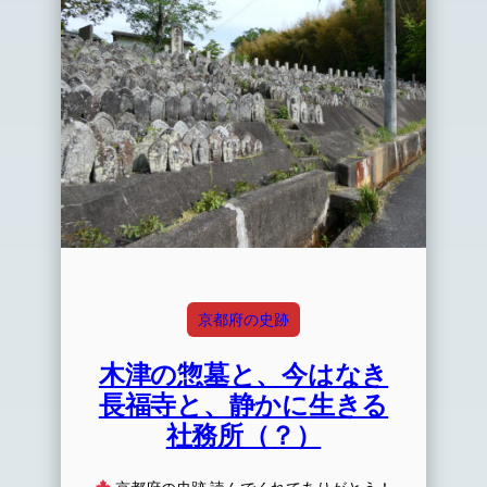
京都府の史跡
木津の惣墓と、今はなき
長福寺と、静かに生きる
社務所（？）