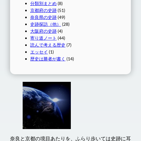
分類別まとめ
(8)
京都府の史跡
(51)
奈良県の史跡
(49)
史跡探訪（他）
(28)
大阪府の史跡
(4)
寄り道ノート
(44)
読んで考える歴史
(7)
エッセイ
(1)
歴史は勝者が書く
(14)
奈良と京都の境目あたりを、ふらり歩いては史跡に耳