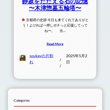
静寂をたたえる石の記憶
〜木津惣墓五輪塔〜
京都府の史跡 今日も来てくれてありがと
う！よければ一押しポチっと応援してって
ね〜。 住…
Read More
soukayの片割
2025年5月2
/
れ
日
/
Categories