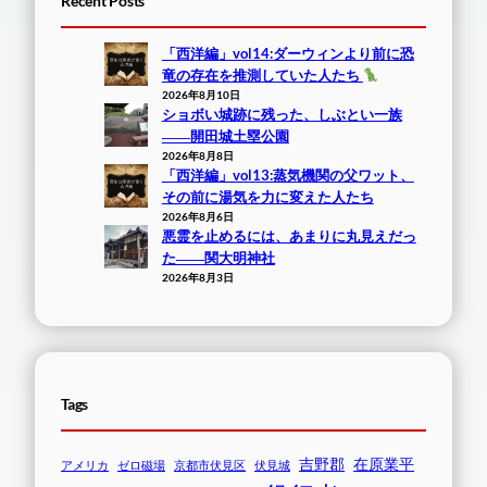
Recent Posts
「西洋編」vol14:ダーウィンより前に恐
竜の存在を推測していた人たち
2026年8月10日
ショボい城跡に残った、しぶとい一族
――開田城土塁公園
2026年8月8日
「西洋編」vol13:蒸気機関の父ワット、
その前に湯気を力に変えた人たち
2026年8月6日
悪霊を止めるには、あまりに丸見えだっ
た――関大明神社
2026年8月3日
Tags
吉野郡
在原業平
アメリカ
ゼロ磁場
京都市伏見区
伏見城