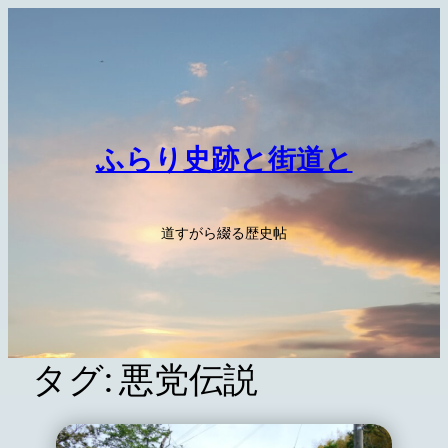
内
容
を
ス
キ
ッ
ふらり史跡と街道と
プ
道すがら綴る歴史帖
タグ:
悪党伝説