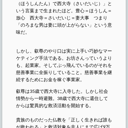
（ほうしんたん）で西大寺（さいだいじ）」と
いう言葉まで生まれたほど。豊心＝ほうしん＝
放心 西大寺＝さいだいじ＝妻大事 つまり
「のろまな男は妻に頭が上がらない」という意
味だ。
しかし、叡尊のやり口は実に上手い巧妙なマー
ケティング手法である。お坊さんっていうより
も、起業家。そしてぶっ飛んでいるのがそれを
慈善事業に全振りしていること。慈善事業を継
続するためにお金を稼ぐ事業家。
叡尊は35歳で西大寺に入寺した。しかし社会
情勢から一時避難。38歳で西大寺に還住して
からは驚異的な救済活動を開始する。
貴族のものだった仏教を「正しく生きれば誰も
が救われる」と救済対象を非人にまで広げ9万