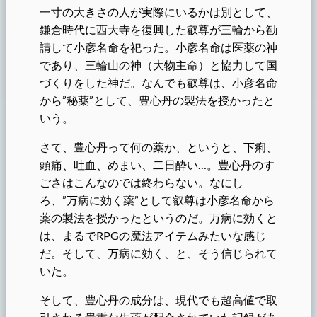
一寸の大きさの人が実際にいるかは別として、
鎌倉時代に西大寺を復興した叡尊が三輪から勧
請して小彦名命を祀った。小彦名命は医薬の神
であり、三輪山の神（大物主命）と協力して国
づくりをした神だ。なんでも叡尊は、小彦名命
から”秘薬”として、豊心丹の製法を授かったと
いう。
さて、豊心丹って何の薬か、というと、下痢、
頭痛、吐血、めまい、二日酔い…。豊心丹のす
ごさはこんなのでは終わらない。なにし
ろ、”万病に効く薬”として叡尊は小彦名命から
薬の製法を授かったというのだ。万病に効くと
は、まるでRPGの魔法アイテムみたいな感じ
だ。そして、万病に効く、と、そう信じられて
いた。
そして、豊心丹の成分は、現代でも超高値で取