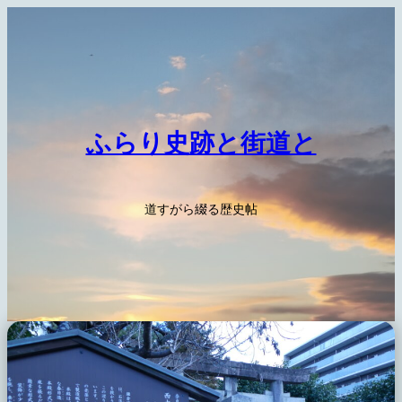
内
容
を
ス
キ
ッ
ふらり史跡と街道と
プ
道すがら綴る歴史帖