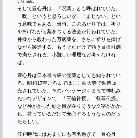
いお話。
そして豊心丹は、「呪薬」とも呼ばれていた。
「呪」というと恐ろしいが、「まじない」とい
う意味でもある。当時、このあたりでは、祈り
を捧げながら薬をつくる法会が行われていた。
神様から教わった万病薬を、さらに祈りを捧げ
ながら製造する、もうそれだけで効き目抜群感
で満たされる。小難しい理屈など考えなけれ
ば。
豊心丹は日本最古級の売薬としても知られてい
る。昭和17年ごろまではここ西大寺で製造販
売されていた。そのパッケージもまるで神札み
たいなデザインで、「三輪神授」「叡尊伝授」
など神がかった効き目が在りそうな文字がかか
れ、持っているだけで安心するようなものだっ
たらしい。
江戸時代にはあまりにも有名過ぎて「豊心丹