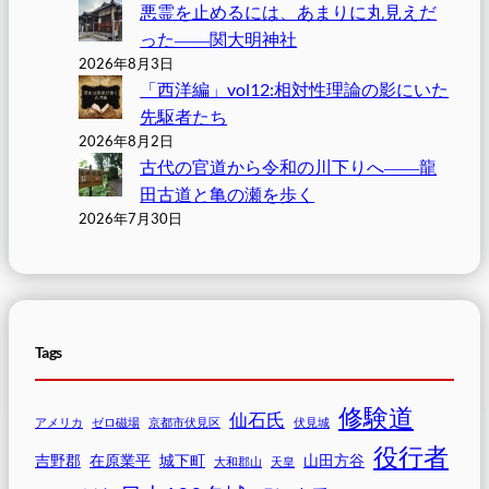
悪霊を止めるには、あまりに丸見えだ
った――関大明神社
2026年8月3日
「西洋編」vol12:相対性理論の影にいた
先駆者たち
2026年8月2日
古代の官道から令和の川下りへ――龍
田古道と亀の瀬を歩く
2026年7月30日
Tags
修験道
仙石氏
アメリカ
ゼロ磁場
京都市伏見区
伏見城
役行者
吉野郡
在原業平
城下町
山田方谷
大和郡山
天皇