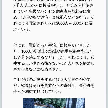
7千人以上の人に授戒を行う。 社会から排除さ
れていた窮民やハンセン病患者を般若寺に集
め、食事や薬や沐浴、金銭配布などを行う、そ
れにより救済された人は3000人～5000人に及
ぶという。
他にも、難所だった宇治川に橋をかけ直した
り、1000か所以上の漁場や猟場を殺生禁止と
し道具を焼却するなどもした。それにより、殺
生するしか生きる術がなかった人たちを解放し
福祉事業などに転職させた。
これだけの活動をするには莫大な資金が必要
だ。叡尊はそれを貴族からの寄付と、豊心丹を
売った利益で捻出していた。