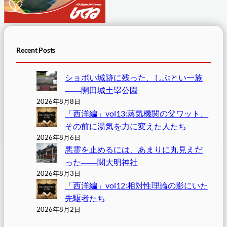
Recent Posts
ショボい城跡に残った、しぶとい一族
――開田城土塁公園
2026年8月8日
「西洋編」vol13:蒸気機関の父ワット、
その前に湯気を力に変えた人たち
2026年8月6日
悪霊を止めるには、あまりに丸見えだ
った――関大明神社
2026年8月3日
「西洋編」vol12:相対性理論の影にいた
先駆者たち
2026年8月2日