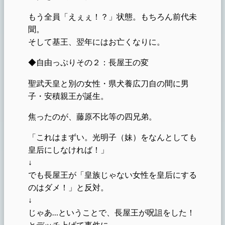
もう全員「えぇぇ！？」状態。もちろん前代未
聞。
そして基王、翌年にはお亡くなりに。
◆自由っぷりその２：長屋王の変
聖武天皇と別の女性・県犬養広刀自の間に男
子・安積親王が誕生。
焦ったのが、藤原不比等の四兄弟。
「これはまずい。光明子（妹）をなんとしても
皇后にしなければ！」
↓
でも長屋王が「皇族じゃない女性を皇后にする
のはダメ！」と反対。
↓
じゃあ…ということで、長屋王が呪詛をした！
とデッチ上げて事件に。