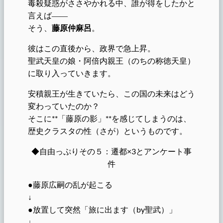
毒殺疑惑がささやかれる中、誰が得をしたかと
言えば――
そう、
藤原仲麻呂
。
彼はこの直後から、政界で急上昇。
聖武天皇の娘・阿倍内親王（のちの称徳天皇）
に取り入っていきます。
安積親王が生きていたら、この国の未来はどう
変わっていたのか？
そこに**「藤原の影」**を感じてしまうのは、
歴史クラスタの性（さが）というものです。
◆自由っぷりその５：遷都×3とアンケート事
件
●藤原広嗣の乱が起こる
↓
●放置して突然「旅に出ます（by聖武）」
↓