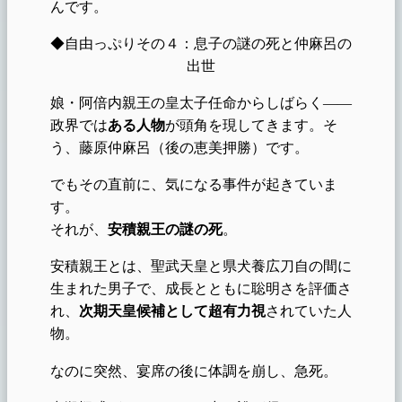
んです。
◆自由っぷりその４：息子の謎の死と仲麻呂の
出世
娘・阿倍内親王の皇太子任命からしばらく――
政界では
ある人物
が頭角を現してきます。そ
う、藤原仲麻呂（後の恵美押勝）です。
でもその直前に、気になる事件が起きていま
す。
それが、
安積親王の謎の死
。
安積親王とは、聖武天皇と県犬養広刀自の間に
生まれた男子で、成長とともに聡明さを評価さ
れ、
次期天皇候補として超有力視
されていた人
物。
なのに突然、宴席の後に体調を崩し、急死。