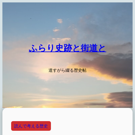
内
容
を
ス
キ
ッ
ふらり史跡と街道と
プ
道すがら綴る歴史帖
読んで考える歴史