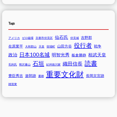
Tags
仙石氏
吉野郡
アメリカ
ゼロ磁場
京都市伏見区
伏見城
役行者
在原業平
山田方谷
戦争
大和郡山
天皇
宿場町
日本100名城
政治
明智光秀
桓武天皇
板倉勝静
読書
石垣
織田信長
毛利氏
熊沢蕃山
紀州徳川家
重要文化財
豊臣秀吉
遊郭跡
長岡京宮跡
遷都
雑賀衆