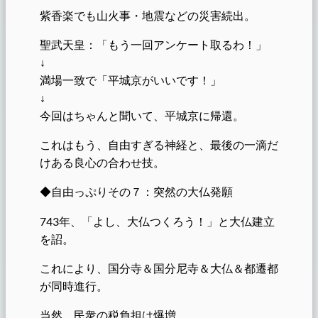
紫香楽でも山火事・地震などの災害続出。
聖武天皇：「もう一回アンケート取るわ！」
↓
満場一致で「平城京がいいです！」
↓
今回はちゃんと聞いて、平城京に帰還。
これはもう、自由すぎる神経と、最後の一滴だ
けある良心の合わせ技。
◆自由っぷりその７：突然の大仏発願
743年、「よし、大仏つくろう！」と大仏建立
を詔。
これにより、国分寺＆国分尼寺＆大仏＆都遷都
が同時進行。
当然、民衆の税負担は爆増。