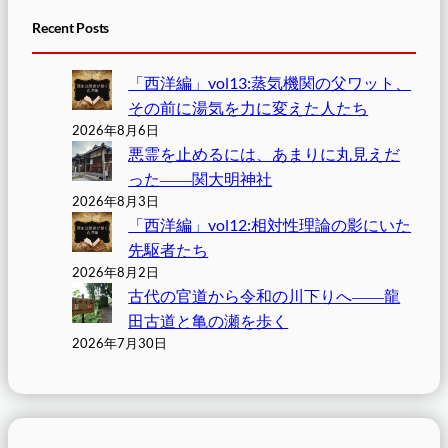
Recent Posts
「西洋編」vol13:蒸気機関の父ワット、
その前に湯気を力に変えた人たち
2026年8月6日
悪霊を止めるには、あまりに丸見えだ
った――関大明神社
2026年8月3日
「西洋編」vol12:相対性理論の影にいた
先駆者たち
2026年8月2日
古代の官道から令和の川下りへ――龍
田古道と亀の瀬を歩く
2026年7月30日