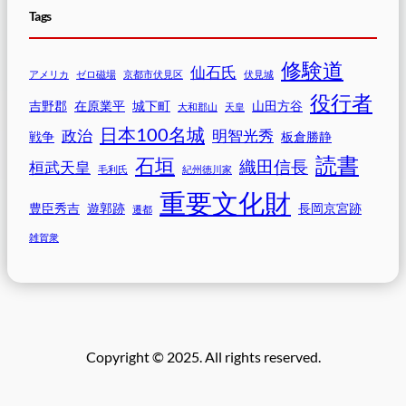
Tags
修験道
仙石氏
アメリカ
ゼロ磁場
京都市伏見区
伏見城
役行者
吉野郡
在原業平
城下町
山田方谷
大和郡山
天皇
日本100名城
政治
明智光秀
戦争
板倉勝静
読書
石垣
織田信長
桓武天皇
毛利氏
紀州徳川家
重要文化財
豊臣秀吉
遊郭跡
長岡京宮跡
遷都
雑賀衆
Copyright © 2025. All rights reserved.