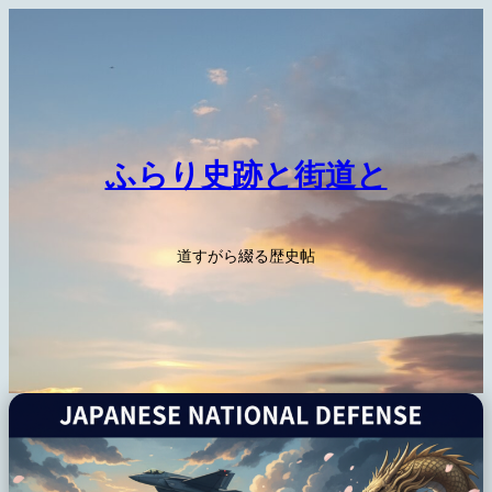
内
容
を
ス
キ
ッ
ふらり史跡と街道と
プ
道すがら綴る歴史帖