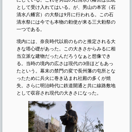
として受け入れてはいる。が、男山の本宮（石
清水八幡宮）の大祭は9月に行われる。この石
清水祭には今でも本物の勅使が来る三大勅祭の
一つである。
境内には、奈良時代以前のものと推定される大
きな塔心礎があった。この大きさからみるに相
当立派な建物だったんだろうなぁと想像でき
る。当時の境内の広さは現代の3倍ほどもあっ
たという。幕末の禁門の変で長州藩の屯所とな
ったために兵火に巻き込まれ社殿の多くが焼
失。さらに明治時代に鉄道開通と共に線路敷地
として収容され現代の大きさになった。