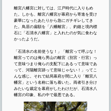
離宮八幡宮に対しては、江戸時代に入りもめ
た。しかも、離宮八幡宮が幕府から寄進を受け
豪華になったあたりから急にガチギレしてき
た。鳥居の扁額を「八幡離宮」、釣鐘と境内標
石に「石清水八幡宮」と入れたのが気に食わな
かったようだ。
「石清水の名前使うな！」「離宮って呼ぶな！
離宮ってのは俺ら男山の離宮（別宮・行宮）っ
て意味つまり俺らの支配下にあるって意味であ
って、河陽離宮跡って意味じゃない！」ってこ
んな感じ。それで結局幕府が間に入り「離宮八
幡宮」という名称に落ち着いた。両者引き分け
みたいな裁定を幕府がしたわけだが、石清水八
幡宮の印象、私の中で最悪である。